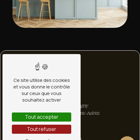
Ce site utilise des cookies
et vous donne le contrôle
sur ceux que vous
Adresse
souhaitez activer
1 bis Rte de Ligny
45240 La Ferté-Saint-Aubin
Tout accepter
Tout refuser