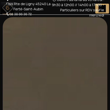
Panneau de gestion des cookies
1 bis Rte de Ligny 45240 La
9h30 à 12h00 // 14h00 à 17h00 -
Ferté-Saint-Aubin
Particuliers sur RDV sauf le
02 38 66 36 72
mercredi