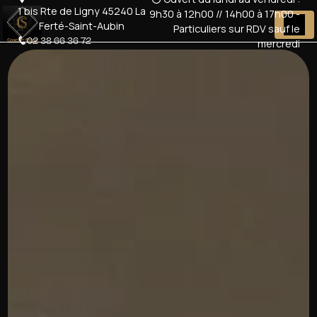
Panneau de gestion des cookies
1 bis Rte de Ligny 45240 La
9h30 à 12h00 // 14h00 à 17h00 -
Ferté-Saint-Aubin
Particuliers sur RDV sauf le
02 38 66 36 72
mercredi