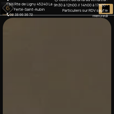
Panneau de gestion des cookies
1 bis Rte de Ligny 45240 La
9h30 à 12h00 // 14h00 à 17h00 -
Ferté-Saint-Aubin
Particuliers sur RDV sauf le
02 38 66 36 72
mercredi