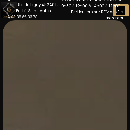
Panneau de gestion des cookies
1 bis Rte de Ligny 45240 La
9h30 à 12h00 // 14h00 à 17h00 -
Ferté-Saint-Aubin
Particuliers sur RDV sauf le
02 38 66 36 72
mercredi