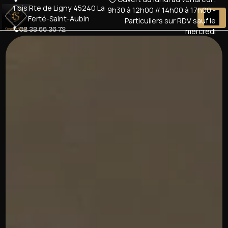
Panneau de gestion des cookies
1 bis Rte de Ligny 45240 La
9h30 à 12h00 // 14h00 à 17h00 -
Ferté-Saint-Aubin
Particuliers sur RDV sauf le
02 38 66 36 72
mercredi