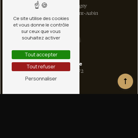
1 bis Rte de Ligny
45240 La Ferté-Saint-Aubin
Ce site utilise des cookies
et vous donne le contrôle
sur ceux que vous
souhaitez activer
Tout accepter
Téléphone
Tout refuser
02 38 66 36 72
Personnaliser
E-mail
contact@conceptstone.fr