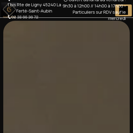
Panneau de gestion des cookies
1 bis Rte de Ligny 45240 La
9h30 à 12h00 // 14h00 à 17h00 -
Ferté-Saint-Aubin
Particuliers sur RDV sauf le
02 38 66 36 72
mercredi