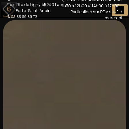
Panneau de gestion des cookies
1 bis Rte de Ligny 45240 La
9h30 à 12h00 // 14h00 à 17h00 -
Ferté-Saint-Aubin
Particuliers sur RDV sauf le
02 38 66 36 72
mercredi