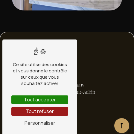
Ce site utilise des cookies
et vous donne le contrôle
sur ceux que vous
Adresse
souhaitez activer
1 bis Rte de Ligny
45240 La Ferté-Saint-Aubin
Tout accepter
Tout refuser
Personnaliser