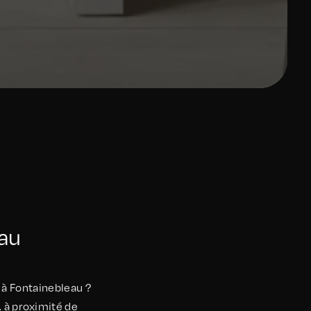
eau
n à Fontainebleau ?
, à proximité de