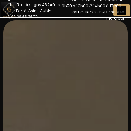
Panneau de gestion des cookies
1 bis Rte de Ligny 45240 La
9h30 à 12h00 // 14h00 à 17h00 -
Ferté-Saint-Aubin
Particuliers sur RDV sauf le
02 38 66 36 72
mercredi