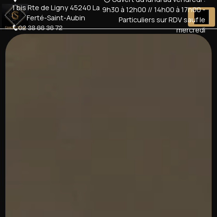
Panneau de gestion des cookies
1 bis Rte de Ligny 45240 La
9h30 à 12h00 // 14h00 à 17h00 -
Ferté-Saint-Aubin
Particuliers sur RDV sauf le
02 38 66 36 72
mercredi