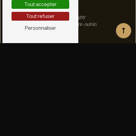
Tout accepter
Adresse
Tout refuser
1 bis Rte de Ligny
45240 La Ferté-Saint-Aubin
Personnaliser
Téléphone
02 38 66 36 72
E-mail