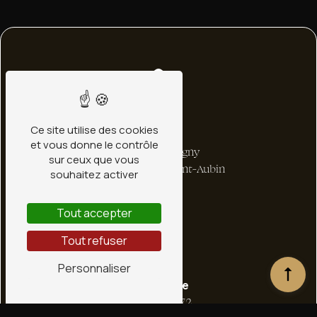
Ce site utilise des cookies
Adresse
et vous donne le contrôle
1 bis Rte de Ligny
sur ceux que vous
45240 La Ferté-Saint-Aubin
souhaitez activer
Tout accepter
Tout refuser
Personnaliser
Téléphone
02 38 66 36 72