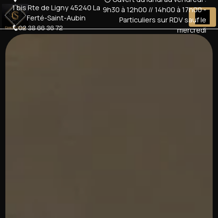
Panneau de gestion des cookies
1 bis Rte de Ligny 45240 La
9h30 à 12h00 // 14h00 à 17h00 -
Ferté-Saint-Aubin
Particuliers sur RDV sauf le
02 38 66 36 72
mercredi