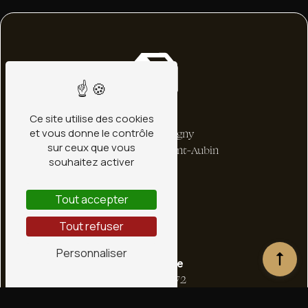
Adresse
Ce site utilise des cookies
et vous donne le contrôle
1 bis Rte de Ligny
sur ceux que vous
45240 La Ferté-Saint-Aubin
souhaitez activer
Tout accepter
Tout refuser
Personnaliser
Téléphone
02 38 66 36 72