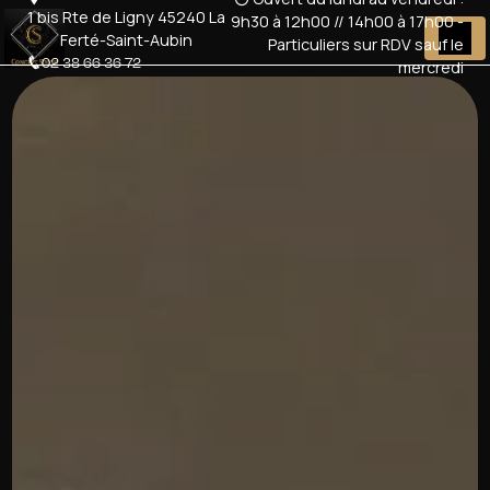
Panneau de gestion des cookies
1 bis Rte de Ligny 45240 La
9h30 à 12h00 // 14h00 à 17h00 -
Ferté-Saint-Aubin
Particuliers sur RDV sauf le
02 38 66 36 72
mercredi