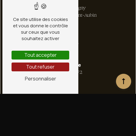
Adresse
1 bis Rte de Ligny
45240 La Ferté-Saint-Aubin
Ce site utilise des cookies
et vous donne le contrôle
sur ceux que vous
souhaitez activer
Tout accepter
Téléphone
Tout refuser
02 38 66 36 72
Personnaliser
E-mail
contact@conceptstone.fr