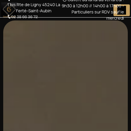
Panneau de gestion des cookies
1 bis Rte de Ligny 45240 La
9h30 à 12h00 // 14h00 à 17h00 -
Ferté-Saint-Aubin
Particuliers sur RDV sauf le
02 38 66 36 72
mercredi