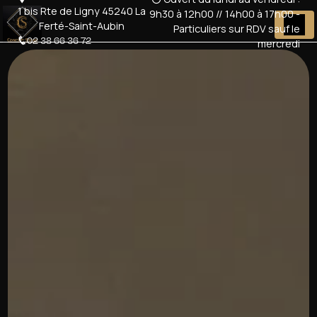
Panneau de gestion des cookies
1 bis Rte de Ligny 45240 La
9h30 à 12h00 // 14h00 à 17h00 -
Ferté-Saint-Aubin
Particuliers sur RDV sauf le
02 38 66 36 72
mercredi