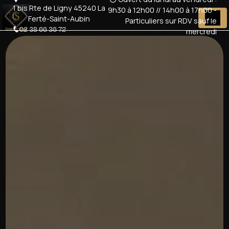
Panneau de gestion des cookies
1 bis Rte de Ligny 45240 La
9h30 à 12h00 // 14h00 à 17h00 -
Ferté-Saint-Aubin
Particuliers sur RDV sauf le
02 38 66 36 72
mercredi