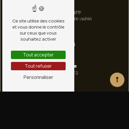
Adresse
1 bis Rte de Ligny
45240 La Ferté-Saint-Aubin
Ce site utilise des cookies
et vous donne le contrôle
sur ceux que vous
souhaitez activer
Tout accepter
Téléphone
Tout refuser
02 38 66 36 72
Personnaliser
E-mail
contact@conceptstone.fr