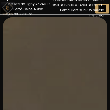
Panneau de gestion des cookies
1 bis Rte de Ligny 45240 La
9h30 à 12h00 // 14h00 à 17h00 -
Ferté-Saint-Aubin
Particuliers sur RDV sauf le
02 38 66 36 72
mercredi