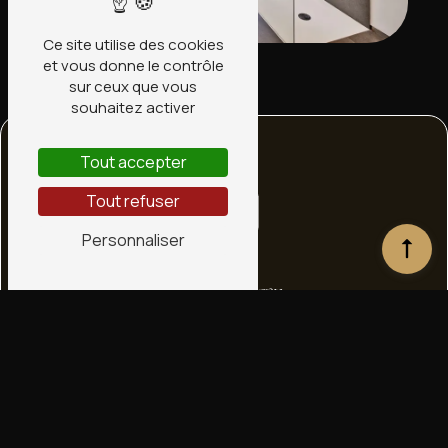
Ce site utilise des cookies
et vous donne le contrôle
sur ceux que vous
souhaitez activer
Tout accepter
Tout refuser
Personnaliser
Adresse
1 bis Rte de Ligny
45240 La Ferté-Saint-Aubin