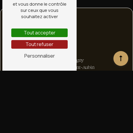
et vous donne le contrôle
sur ceux que vous
souhaitez activer
Tout accepter
Tout refuser
Adresse
Personnaliser
1 bis Rte de Ligny
45240 La Ferté-Saint-Aubin
Téléphone
02 38 66 36 72