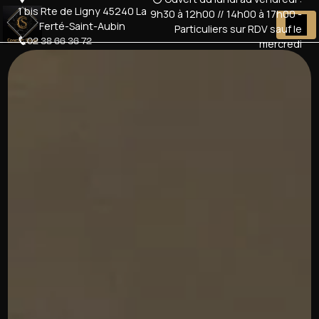
Panneau de gestion des cookies
1 bis Rte de Ligny 45240 La
9h30 à 12h00 // 14h00 à 17h00 -
Ferté-Saint-Aubin
Particuliers sur RDV sauf le
02 38 66 36 72
mercredi