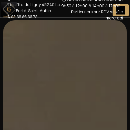
Panneau de gestion des cookies
1 bis Rte de Ligny 45240 La
9h30 à 12h00 // 14h00 à 17h00 -
Ferté-Saint-Aubin
Particuliers sur RDV sauf le
02 38 66 36 72
mercredi