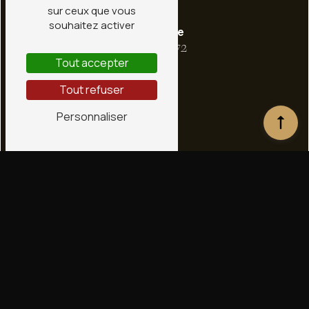
sur ceux que vous
souhaitez activer
Téléphone
02 38 66 36 72
Tout accepter
Tout refuser
Personnaliser
E-mail
contact@conceptstone.fr
N'hésitez pas à nous