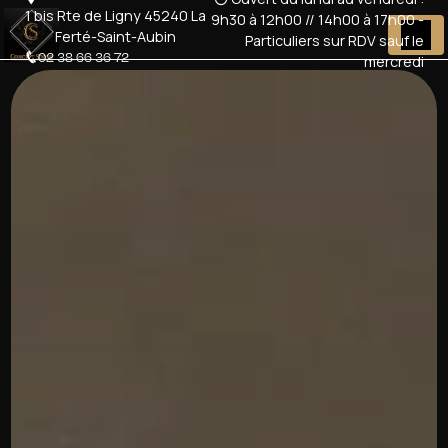
Panneau de gestion des cookies
1 bis Rte de Ligny 45240 La
9h30 à 12h00 // 14h00 à 17h00 -
Ferté-Saint-Aubin
Particuliers sur RDV sauf le
02 38 66 36 72
mercredi