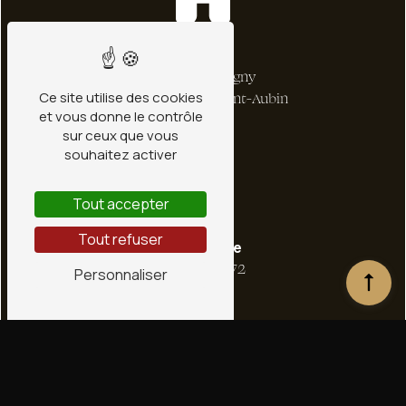
Adresse
1 bis Rte de Ligny
Ce site utilise des cookies
45240 La Ferté-Saint-Aubin
et vous donne le contrôle
sur ceux que vous
souhaitez activer
Tout accepter
Tout refuser
Téléphone
02 38 66 36 72
Personnaliser