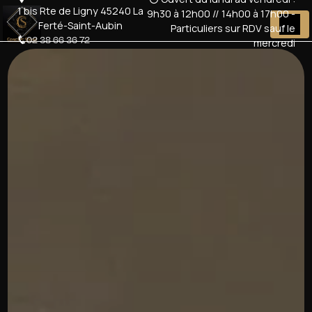
Panneau de gestion des cookies
1 bis Rte de Ligny 45240 La
9h30 à 12h00 // 14h00 à 17h00 -
Ferté-Saint-Aubin
Particuliers sur RDV sauf le
02 38 66 36 72
mercredi