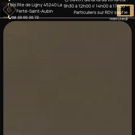
Panneau de gestion des cookies
1 bis Rte de Ligny 45240 La
9h30 à 12h00 // 14h00 à 17h00 -
Ferté-Saint-Aubin
Particuliers sur RDV sauf le
02 38 66 36 72
mercredi