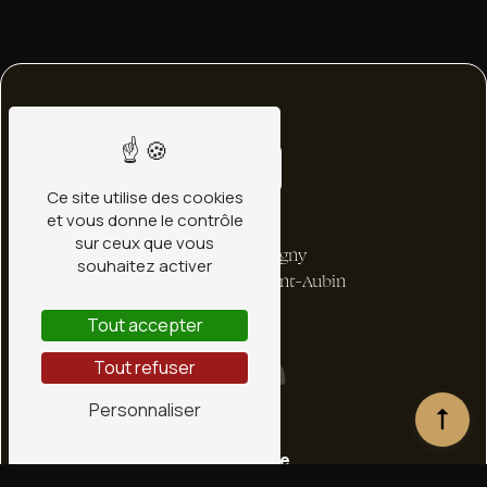
Ce site utilise des cookies
et vous donne le contrôle
Adresse
sur ceux que vous
1 bis Rte de Ligny
souhaitez activer
45240 La Ferté-Saint-Aubin
Tout accepter
Tout refuser
Personnaliser
Téléphone
02 38 66 36 72