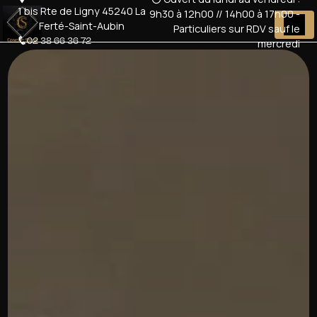
Panneau de gestion des cookies
1 bis Rte de Ligny 45240 La
9h30 à 12h00 // 14h00 à 17h00 -
Ferté-Saint-Aubin
Particuliers sur RDV sauf le
02 38 66 36 72
mercredi