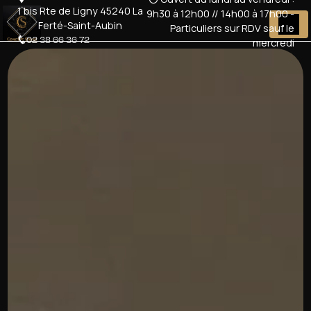
Panneau de gestion des cookies
1 bis Rte de Ligny 45240 La
9h30 à 12h00 // 14h00 à 17h00 -
Ferté-Saint-Aubin
Particuliers sur RDV sauf le
02 38 66 36 72
mercredi