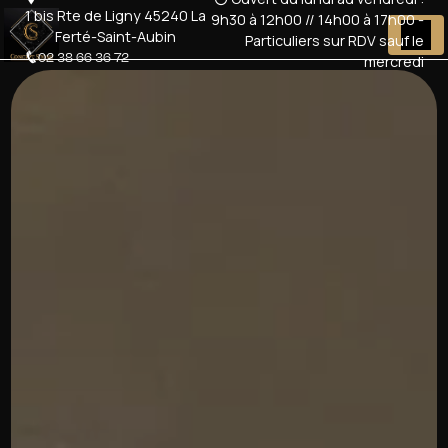
Panneau de gestion des cookies
1 bis Rte de Ligny 45240 La
9h30 à 12h00 // 14h00 à 17h00 -
Ferté-Saint-Aubin
Particuliers sur RDV sauf le
02 38 66 36 72
mercredi