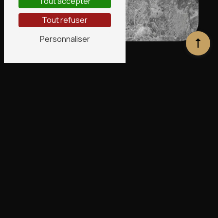
Tout accepter
Tout refuser
Personnaliser
Adresse
1 bis Rte de Ligny
45240 La Ferté-Saint-Aubin