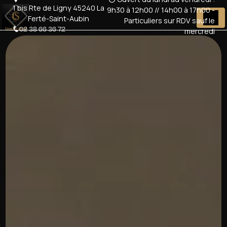
Panneau de gestion des cookies
1 bis Rte de Ligny 45240 La
9h30 à 12h00 // 14h00 à 17h00 -
Ferté-Saint-Aubin
Particuliers sur RDV sauf le
02 38 66 36 72
mercredi